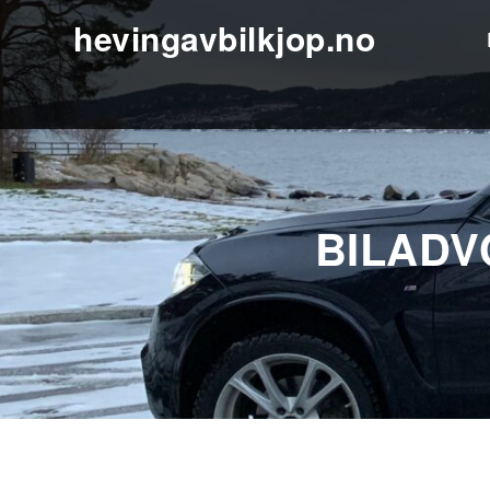
hevingavbilkjop.no
BILADV