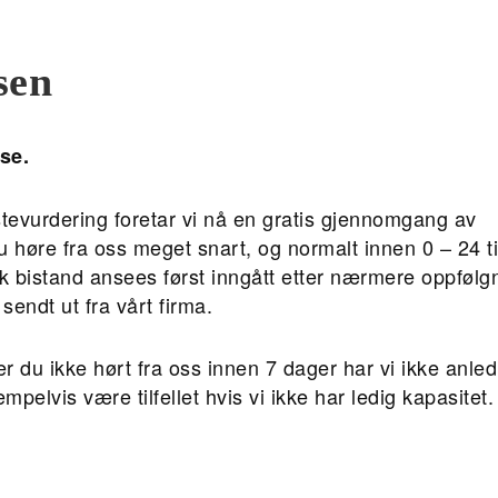
sen
se.
stevurdering foretar vi nå en gratis gjennomgang av
u høre fra oss meget snart, og normalt innen 0 – 24 ti
k bistand ansees først inngått etter nærmere oppfølg
endt ut fra vårt firma.
du ikke hørt fra oss innen 7 dager har vi ikke anledn
pelvis være tilfellet hvis vi ikke har ledig kapasitet.